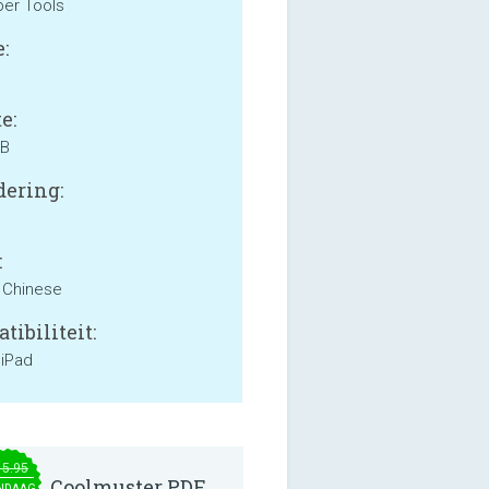
er Tools
:
e:
MB
ering:
:
, Chinese
tibiliteit:
 iPad
15.95
Coolmuster PDF
NDAAG