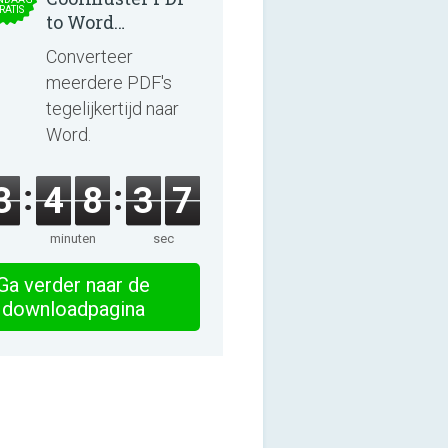
RATIS
to Word
Converter 2.3.3
Converteer
meerdere PDF's
tegelijkertijd naar
Word.
3
4
8
3
6
minuten
sec
Ga verder naar de
downloadpagina