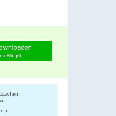
ownloaden
riptWidget
kkelaar:
hu
orie: