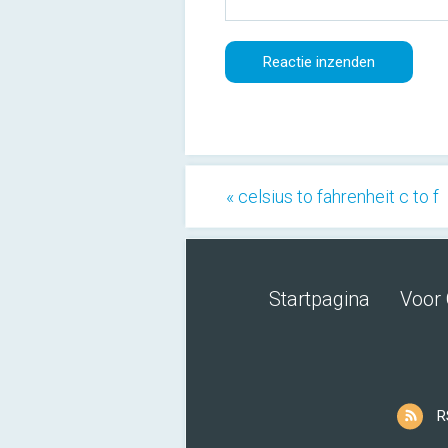
« celsius to fahrenheit c to f
Startpagina
Voor 
R