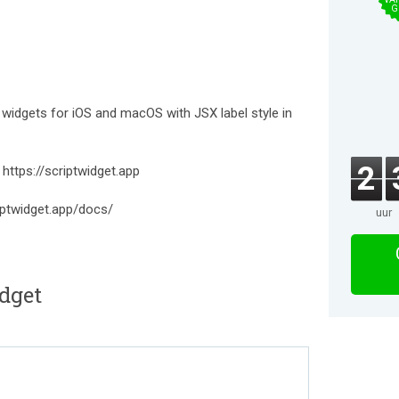
G
 widgets for iOS and macOS with JSX label style in
2
 https://scriptwidget.app
iptwidget.app/docs/
uur
idget