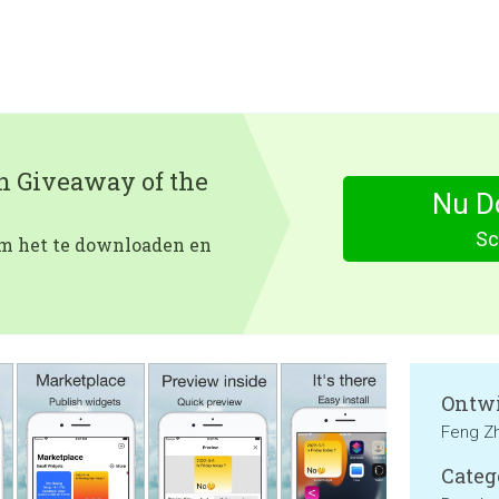
en Giveaway of the
Nu D
Sc
 om het te downloaden en
Ontwi
Feng Z
Categ