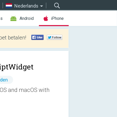
Nederlands
es
Android
iPhone
et betalen!
iptWidget
nden
 iOS and macOS with