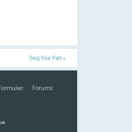
Sing Your Part »
Formulier
Forums
ook