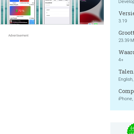
Develop
Versie
3.19
Groott
23.39 
Waard
4+
Talen
English
Compa
iPhone,
$
VA