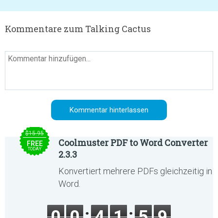
Kommentare zum Talking Cactus
$15.95
Coolmuster PDF to Word Converter
FREE
TODAY
2.3.3
Konvertiert mehrere PDFs gleichzeitig in
Word.
0
0
4
1
5
9