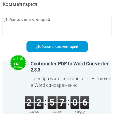
Комментарии
$15.95
Coolmuster PDF to Word Converter
FREE
TODAY
2.3.3
Преобразуйте несколько PDF-файлов
в Word одновременно.
2
2
5
7
0
6
часов
минут
секунд