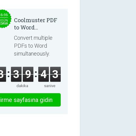
15.95
Coolmuster PDF
UGÜN
EDAVA
to Word
Converter 2.3.3
Convert multiple
PDFs to Word
simultaneously.
3
3
9
4
3
dakika
saniye
irme sayfasına gidin