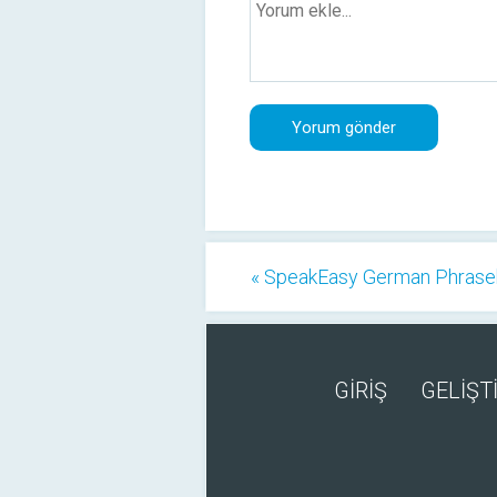
« SpeakEasy German Phras
GİRİŞ
GELİŞTİ