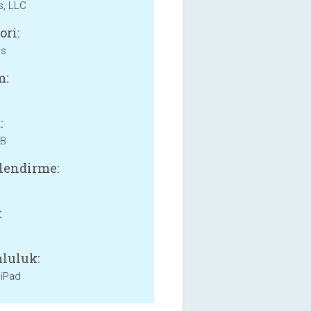
s, LLC
ori:
ss
m:
:
MB
lendirme:
:
luluk:
 iPad