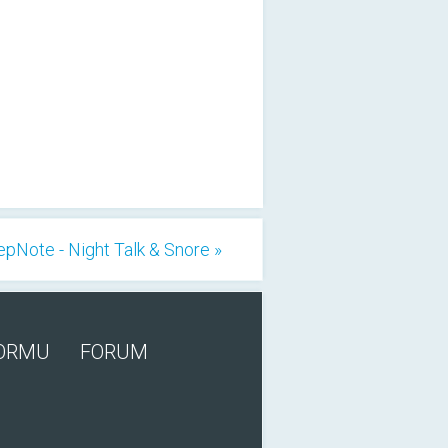
epNote - Night Talk & Snore »
FORMU
FORUM