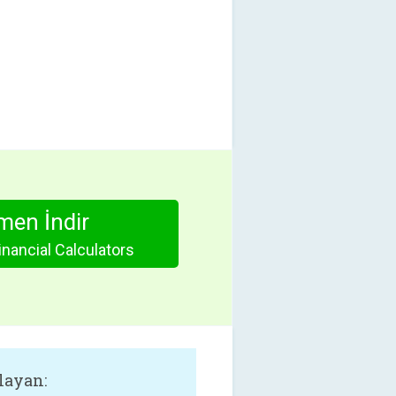
en İndir
nancial Calculators
layan: