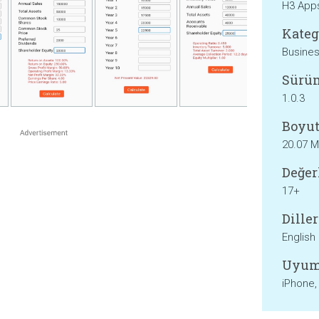
H3 App
Kateg
Busine
Sürü
1.0.3
Boyut
20.07 
Değer
17+
Diller
English
Uyum
iPhone,