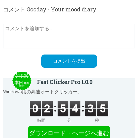
コメント Gooday - Your mood diary
$15.00
Fast Clicker Pro 1.0.0
本日
無料
提供
Windows用の高速オートクリッカー。
0
2
5
4
3
5
時間
分
秒
ダウンロード・ページへ進む