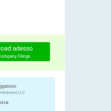
oad adesso
Company Filings
ppatore:
Enterprises LLC
oria:
e