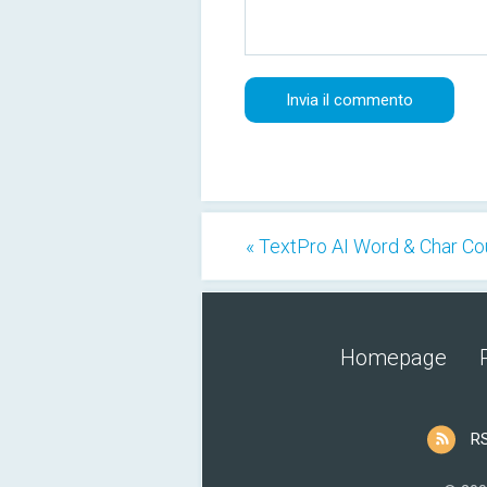
« TextPro AI Word & Char Co
Homepage
R