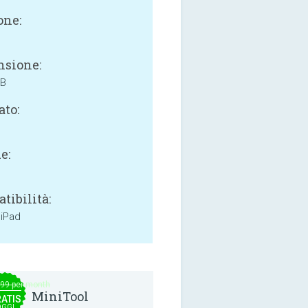
one:
sione:
MB
ato:
e:
tibilità:
 iPad
.99 per month
MiniTool
ATIS
OGGI