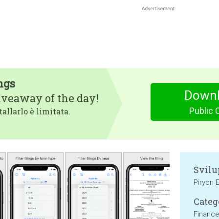
ngs
Downl
iveaway of the day!
Public 
tallarlo è limitata.
Svilu
Piryon 
Categ
Financ