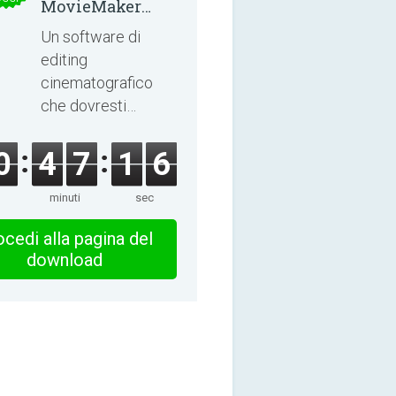
MovieMaker
8.8.0
Un software di
editing
cinematografico
che dovresti
esplorare!
0
4
7
1
6
minuti
sec
cedi alla pagina del
download