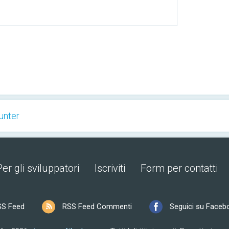
unter
Per gli sviluppatori
Iscriviti
Form per contatti
SS Feed
RSS Feed Commenti
Seguici su Faceb