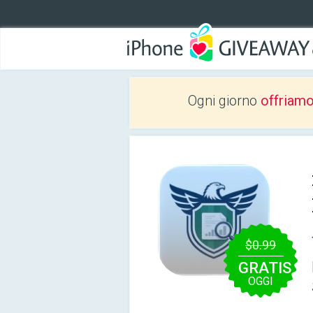
Ogni giorno
offriam
$0.99
GRATIS
OGGI