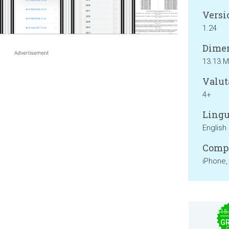
Versi
1.24
Dimen
13.13 
Valut
4+
Lingu
English
Compa
iPhone,
$15
GR