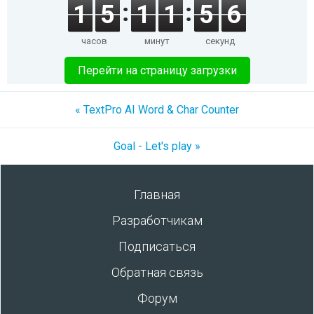
1
5
1
1
5
6
часов
минут
секунд
Перейти на страницу загрузки
« TextPro AI Word & Char Counter
Goal - Let's play »
Главная
Разработчикам
Подписаться
Обратная связь
Форум