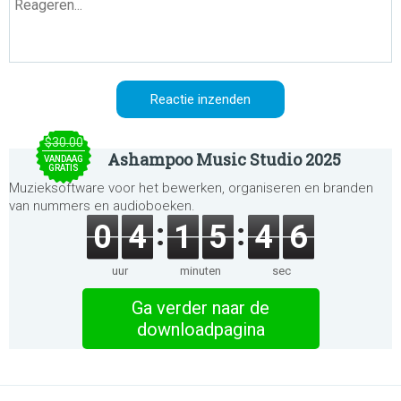
$30.00
Ashampoo Music Studio 2025
VANDAAG
GRATIS
Muzieksoftware voor het bewerken, organiseren en branden
van nummers en audioboeken.
0
4
1
5
4
6
uur
minuten
sec
Ga verder naar de
downloadpagina