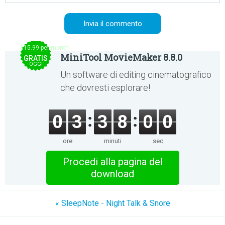
$15.99 per month
MiniTool MovieMaker 8.8.0
GRATIS
OGGI
Un software di editing cinematografico
che dovresti esplorare!
0
3
3
8
0
0
ore
minuti
sec
Procedi alla pagina del
download
« SleepNote - Night Talk & Snore