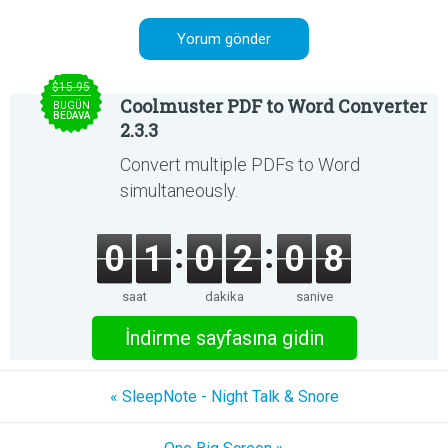
$15.95
Coolmuster PDF to Word Converter
BUGÜN
BEDAVA
2.3.3
Convert multiple PDFs to Word
simultaneously.
0
1
0
2
0
8
saat
dakika
saniye
İndirme sayfasına gidin
« SleepNote - Night Talk & Snore