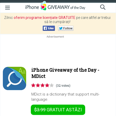
Zilnic
oferim programe licențiate GRATUITE
pe care altfel ar trebui
să le cumpărați!
iPhone Giveaway of the Day -
MDict
(32 votes)
MDict is a dictionary that support multi-
language.
$3.99
GRATUIT
ASTĂZI