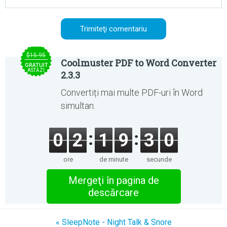
$15.95
Coolmuster PDF to Word Converter
GRATUIT
ASTĂZI
2.3.3
Convertiți mai multe PDF-uri în Word
simultan.
0
2
1
9
3
0
ore
de minute
secunde
Mergeţi în pagina de
descărcare
« SleepNote - Night Talk & Snore