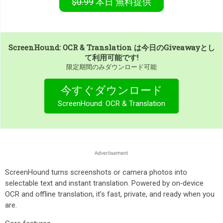
$0.99
本日
無料提供
ScreenHound: OCR & Translation
は今日のGiveawayとし
て利用可能です!
限定期間のみダウンロード可能
今すぐダウンロード
ScreenHound: OCR & Translation
ScreenHound turns screenshots or camera photos into
selectable text and instant translation. Powered by on‑device
OCR and offline translation, it’s fast, private, and ready when you
are.