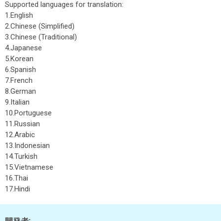
Supported languages for translation:
1.English
2.Chinese (Simplified)
3.Chinese (Traditional)
4.Japanese
5.Korean
6.Spanish
7.French
8.German
9.Italian
10.Portuguese
11.Russian
12.Arabic
13.Indonesian
14.Turkish
15.Vietnamese
16.Thai
17.Hindi
開発者: