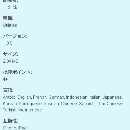
一文 陈
種類:
Utilities
バージョン:
1.0.5
サイズ:
2.04 MB
批評ポイント:
4+
言語:
Arabic, English, French, German, Indonesian, Italian, Japanese,
Korean, Portuguese, Russian, Chinese, Spanish, Thai, Chinese,
Turkish, Vietnamese
互換性:
iPhone, iPad