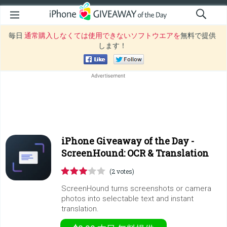
毎日
通常購入しなくては使用できないソフトウエアを
無料で提供
します！
iPhone Giveaway of the Day -
ScreenHound: OCR & Translation
(2 votes)
ScreenHound turns screenshots or camera
photos into selectable text and instant
translation.