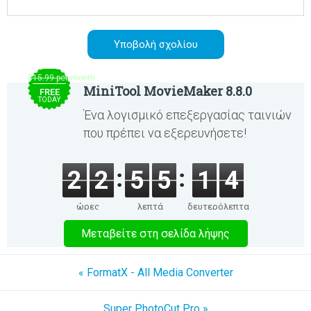
$15.99 per month
MiniTool MovieMaker 8.8.0
FREE
TODAY
Ένα λογισμικό επεξεργασίας ταινιών
που πρέπει να εξερευνήσετε!
2
2
5
5
1
4
ώρες
λεπτά
δευτερόλεπτα
Μεταβείτε στη σελίδα λήψης
« FormatX - All Media Converter
Super PhotoCut Pro »