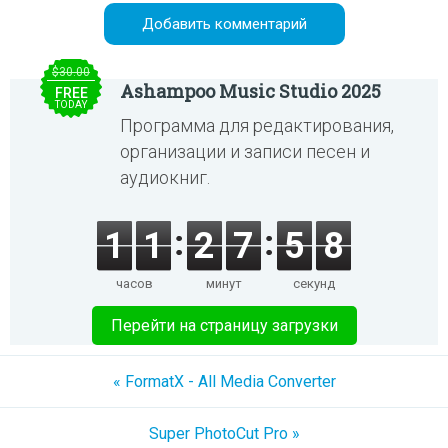
$30.00
Ashampoo Music Studio 2025
FREE
TODAY
Программа для редактирования,
организации и записи песен и
аудиокниг.
1
1
2
7
5
8
часов
минут
секунд
Перейти на страницу загрузки
« FormatX - All Media Converter
Super PhotoCut Pro »