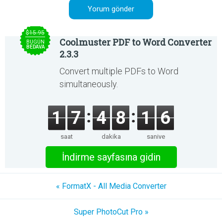
$15.95
Coolmuster PDF to Word Converter
BUGÜN
BEDAVA
2.3.3
Convert multiple PDFs to Word
simultaneously.
1
7
4
8
1
6
saat
dakika
saniye
İndirme sayfasına gidin
« FormatX - All Media Converter
Super PhotoCut Pro »