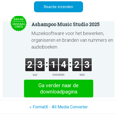
$30.00
Ashampoo Music Studio 2025
VANDAAG
GRATIS
Muzieksoftware voor het bewerken,
organiseren en branden van nummers en
audioboeken.
2
3
1
4
2
3
uur
minuten
sec
Ga verder naar de
downloadpagina
« FormatX - All Media Converter